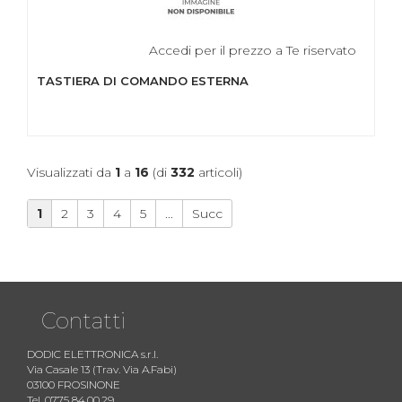
Accedi per il prezzo a Te riservato
TASTIERA DI COMANDO ESTERNA
Visualizzati da
1
a
16
(di
332
articoli)
1
2
3
4
5
...
Succ
Contatti
DODIC ELETTRONICA s.r.l.
Via Casale 13 (Trav. Via A.Fabi)
03100 FROSINONE
Tel. 0775 84.00.29