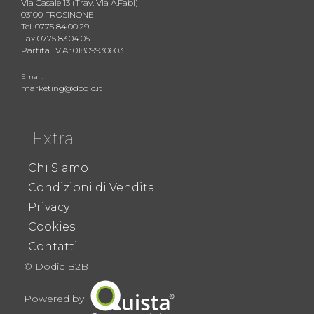
Via Casale 13 (Trav. Via A.Fabi)
03100 FROSINONE
Tel. 0775 84.00.29
Fax 0775 83.04.05
Partita I.V.A.: 01809930603
Email:
marketing@dodic.it
Extra
Chi Siamo
Condizioni di Vendita
Privacy
Cookies
Contatti
© Dodic B2B
Powered by