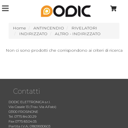
Home
ANTINCENDIO
RIVELATORI
INDIRIZZATO
ALTRO - INDIRIZZATO
Non ci sono prodotti che corrispondono ai criteri di ricerca
Contatti
DODIC ELETTRONICA s.r.l.
Via Casale 13 (Trav. Via A.Fabi)
03100 FROSINONE
Tel. 0775 84.00.29
Fax 0775 83.04.05
Partita I.V.A.: 01809930603