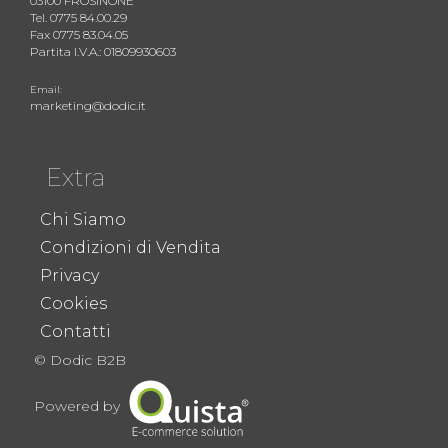
03100 FROSINONE
Tel. 0775 84.00.29
Fax 0775 83.04.05
Partita I.V.A.: 01809930603
Email:
marketing@dodic.it
Extra
Chi Siamo
Condizioni di Vendita
Privacy
Cookies
Contatti
© Dodic B2B
Powered by