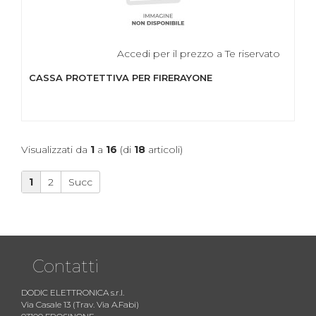
Accedi per il prezzo a Te riservato
CASSA PROTETTIVA PER FIRERAYONE
Visualizzati da
1
a
16
(di
18
articoli)
1
2
Succ
Contatti
DODIC ELETTRONICA s.r.l.
Via Casale 13 (Trav. Via A.Fabi)