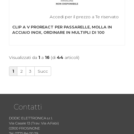
Accedi per il prezzo a Te riservato
CLIP A V PROREACT PER PASSARELLE, MOLLA IN
ACCIAIO INOX, ORDINARE IN MULTIPLI DI 100
Visualizzati da
1
a
16
(di
44
articoli)
1
2
3
Succ
Contatti
DODIC ELETTRONICA s.r.l.
Via Casale 13 (Trav. Via A.Fabi)
03100 FROSINONE
Tel. 0775 84.00.29