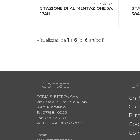
riservato
STAZIONE DI ALIMENTAZIONE 5A,
STA
17AH
38
Visualizzati da
1
a
6
(di
6
articoli)
Contatti
Ex
DODIC ELETTRONICA s.r.l.
Chi
Via Casale 13 (Trav. Via A.Fabi)
Cond
03100 FROSINONE
Tel. 0775 84.00.29
Priv
Fax 0775 83.04.05
Partita I.V.A.: 01809930603
Coo
Cont
Email:
marketing@dodic.it