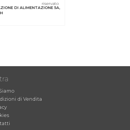
riservato
ZIONE DI ALIMENTAZIONE 5A,
AH
tra
 Siamo
izioni di Vendita
acy
kies
atti