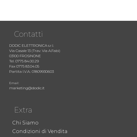
Contatti
DODIC ELETTRONICA s.r.l.
Via Casale 13 (Trav. Via A.Fabi)
03100 FROSINONE
Tel. 0775 84.00.29
Fax 0775 83.04.05
Partita I.V.A.: 01809930603
Email:
marketing@dodic.it
Extra
Chi Siamo
Condizioni di Vendita