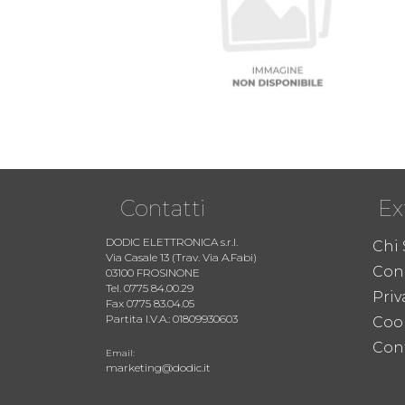
Contatti
Ex
DODIC ELETTRONICA s.r.l.
Chi
Via Casale 13 (Trav. Via A.Fabi)
Cond
03100 FROSINONE
Tel. 0775 84.00.29
Priv
Fax 0775 83.04.05
Partita I.V.A.: 01809930603
Coo
Cont
Email:
marketing@dodic.it