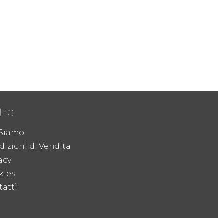
tra
 Siamo
izioni di Vendita
acy
kies
atti