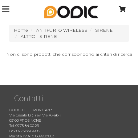
Home
ANTIFURTO WIRELESS
SIRENE
ALTRO - SIRENE
Non ci sono prodotti che corrispondono ai criteri di ricerca
Contatti
DODIC ELETTRONICA s.r.l.
Via Casale 13 (Trav. Via A.Fabi)
03100 FROSINONE
Tel. 0775 84.00.29
Fax 0775 83.04.05
Partita I.V.A.: 01809930603