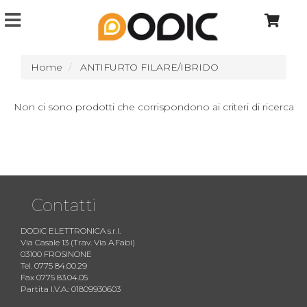
Home
ANTIFURTO FILARE/IBRIDO
Non ci sono prodotti che corrispondono ai criteri di ricerca
Contatti
DODIC ELETTRONICA s.r.l.
Via Casale 13 (Trav. Via A.Fabi)
03100 FROSINONE
Tel. 0775 84.00.29
Fax 0775 83.04.05
Partita I.V.A.: 01809930603