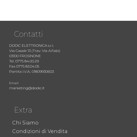
Contatti
DODIC ELETTRONICA s.r.l.
Via Casale 13 (Trav. Via A.Fabi)
03100 FROSINONE
Tel. 0775 84.00.29
Fax 0775 83.04.05
Partita I.V.A.: 01809930603
Email:
marketing@dodic.it
Extra
Chi Siamo
Condizioni di Vendita