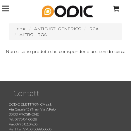
Home
ANTIFURTI GENERICO
RGA
ALTRO - RGA
Non ci sono prodotti che corrispondono ai criteri di ricerca
Contatti
DODIC ELETTRONICA s.r.l.
Via Casale 13 (Trav. Via A.Fabi)
03100 FROSINONE
Tel. 0775 84.00.29
Fax 0775 83.04.05
Partita I.V.A.: 01809930603