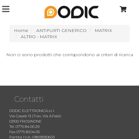
Home
ANTIFURTI GENERICO
MATRIX
ALTRO - MATRIX
Non ci sono prodotti che corrispondono ai criteri di ricerca
Contatti
DODIC ELETTRONICA s.r.l.
Via Casale 13 (Trav. Via A.Fabi)
03100 FROSINONE
Tel. 0775 84.00.29
Fax 0775 83.04.05
Partita I.V.A.: 01809930603