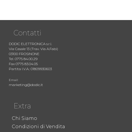
Contatti
DODIC ELETTRONICA s.r.l.
Via Casale 13 (Trav. Via A.Fabi)
03100 FROSINONE
Tel. 0775 84.00.29
Fax 0775 83.04.05
Partita I.V.A.: 01809930603
Email:
marketing@dodic.it
Extra
Chi Siamo
Condizioni di Vendita