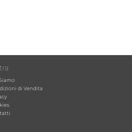
tra
 Siamo
izioni di Vendita
acy
kies
atti