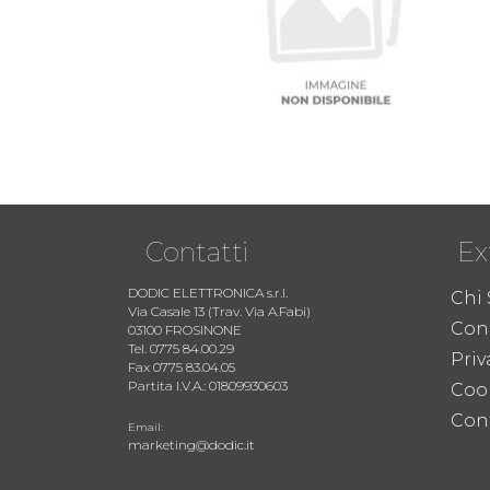
Contatti
Ex
DODIC ELETTRONICA s.r.l.
Chi
Via Casale 13 (Trav. Via A.Fabi)
Cond
03100 FROSINONE
Tel. 0775 84.00.29
Priv
Fax 0775 83.04.05
Partita I.V.A.: 01809930603
Coo
Cont
Email:
marketing@dodic.it