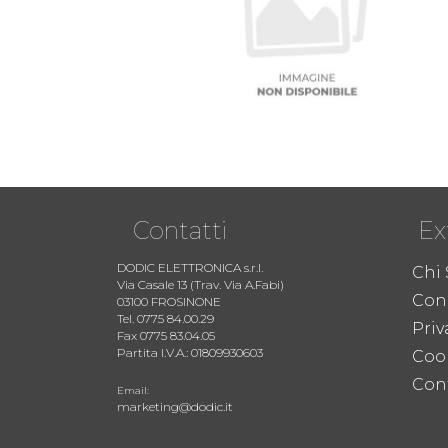
Contatti
Ex
DODIC ELETTRONICA s.r.l.
Chi
Via Casale 13 (Trav. Via A.Fabi)
Cond
03100 FROSINONE
Tel. 0775 84.00.29
Priv
Fax 0775 83.04.05
Partita I.V.A.: 01809930603
Coo
Cont
Email:
marketing@dodic.it