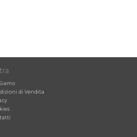
tra
 Siamo
izioni di Vendita
acy
kies
atti