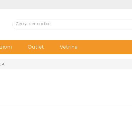
ioni
Outlet
Vetrina
EK