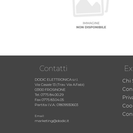
Contatti
Ex
DODIC ELETTRONICA s.r.l.
Chi
Via Casale 13 (Trav. Via A.Fabi)
Cond
03100 FROSINONE
Tel. 0775 84.00.29
Priv
Fax 0775 83.04.05
Partita I.V.A.: 01809930603
Coo
Cont
Email:
marketing@dodic.it