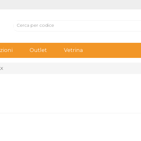
ioni
Outlet
Vetrina
AX