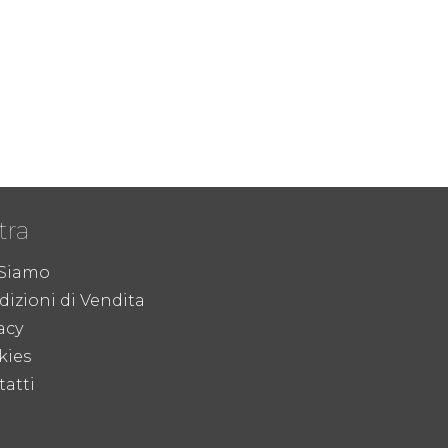
tra
 Siamo
izioni di Vendita
acy
kies
atti