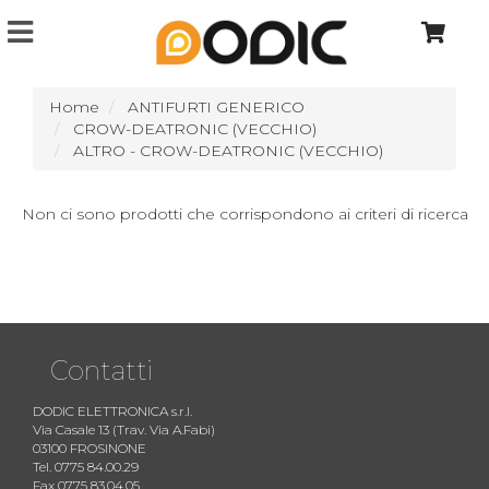
Home
ANTIFURTI GENERICO
CROW-DEATRONIC (VECCHIO)
ALTRO - CROW-DEATRONIC (VECCHIO)
Non ci sono prodotti che corrispondono ai criteri di ricerca
Contatti
DODIC ELETTRONICA s.r.l.
Via Casale 13 (Trav. Via A.Fabi)
03100 FROSINONE
Tel. 0775 84.00.29
Fax 0775 83.04.05