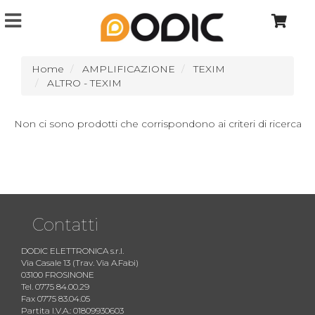
Home
AMPLIFICAZIONE
TEXIM
ALTRO - TEXIM
Non ci sono prodotti che corrispondono ai criteri di ricerca
Contatti
DODIC ELETTRONICA s.r.l.
Via Casale 13 (Trav. Via A.Fabi)
03100 FROSINONE
Tel. 0775 84.00.29
Fax 0775 83.04.05
Partita I.V.A.: 01809930603