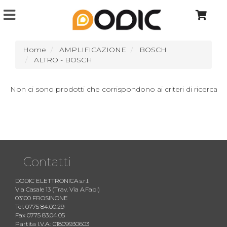
Home
AMPLIFICAZIONE
BOSCH
ALTRO - BOSCH
Non ci sono prodotti che corrispondono ai criteri di ricerca
Contatti
DODIC ELETTRONICA s.r.l.
Via Casale 13 (Trav. Via A.Fabi)
03100 FROSINONE
Tel. 0775 84.00.29
Fax 0775 83.04.05
Partita I.V.A.: 01809930603