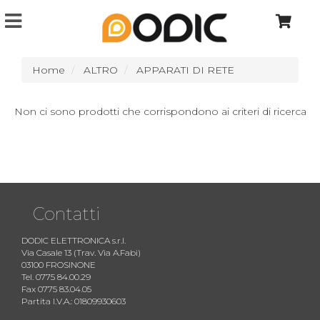
Home
ALTRO
APPARATI DI RETE
Non ci sono prodotti che corrispondono ai criteri di ricerca
Contatti
DODIC ELETTRONICA s.r.l.
Via Casale 13 (Trav. Via A.Fabi)
03100 FROSINONE
Tel. 0775 84.00.29
Fax 0775 83.04.05
Partita I.V.A.: 01809930603