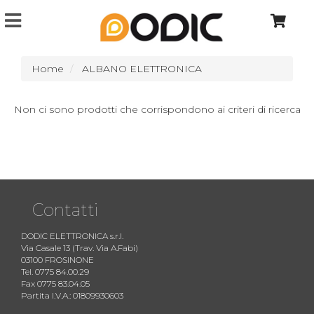
Home
ALBANO ELETTRONICA
Non ci sono prodotti che corrispondono ai criteri di ricerca
Contatti
DODIC ELETTRONICA s.r.l.
Via Casale 13 (Trav. Via A.Fabi)
03100 FROSINONE
Tel. 0775 84.00.29
Fax 0775 83.04.05
Partita I.V.A.: 01809930603