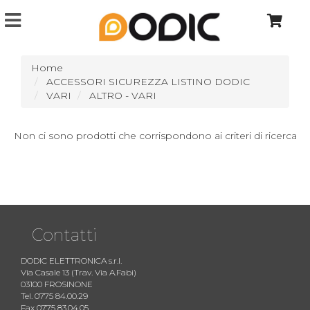
Home
ACCESSORI SICUREZZA LISTINO DODIC
VARI
ALTRO - VARI
Non ci sono prodotti che corrispondono ai criteri di ricerca
Contatti
DODIC ELETTRONICA s.r.l.
Via Casale 13 (Trav. Via A.Fabi)
03100 FROSINONE
Tel. 0775 84.00.29
Fax 0775 83.04.05