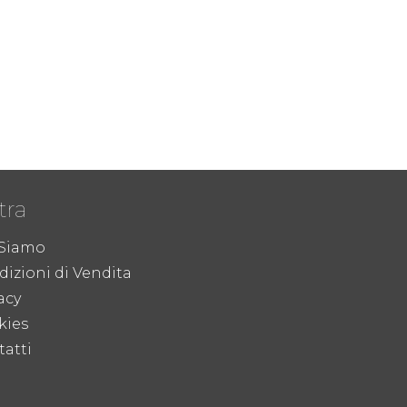
tra
 Siamo
izioni di Vendita
acy
kies
atti