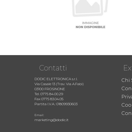
Contatti
Ex
DODIC ELETTRONICA s.r.l.
Chi
Via Casale 13 (Trav. Via A.Fabi)
Cond
03100 FROSINONE
Tel. 0775 84.00.29
Priv
Fax 0775 83.04.05
Partita I.V.A.: 01809930603
Coo
Cont
Email:
marketing@dodic.it