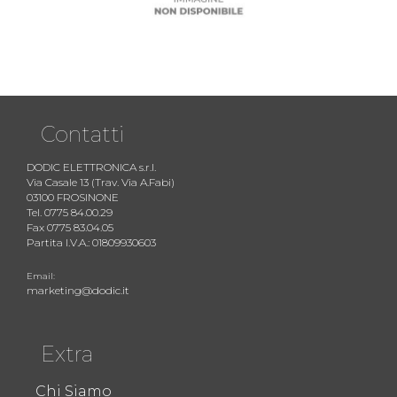
Contatti
DODIC ELETTRONICA s.r.l.
Via Casale 13 (Trav. Via A.Fabi)
03100 FROSINONE
Tel. 0775 84.00.29
Fax 0775 83.04.05
Partita I.V.A.: 01809930603
Email:
marketing@dodic.it
Extra
Chi Siamo