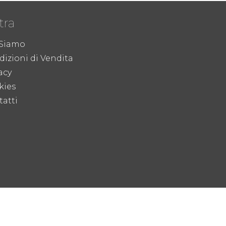
tra
 Siamo
izioni di Vendita
acy
kies
atti