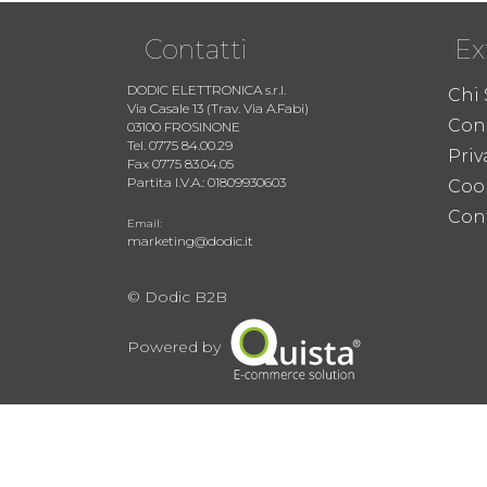
Contatti
Ex
DODIC ELETTRONICA s.r.l.
Chi
Via Casale 13 (Trav. Via A.Fabi)
Cond
03100 FROSINONE
Tel. 0775 84.00.29
Priv
Fax 0775 83.04.05
Partita I.V.A.: 01809930603
Coo
Cont
Email:
marketing@dodic.it
© Dodic B2B
Powered by