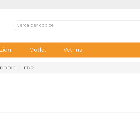
ioni
Outlet
Vetrina
 DODIC
FDP