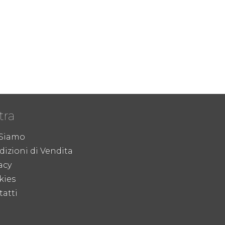
tra
 Siamo
izioni di Vendita
acy
kies
atti