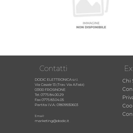
Contatti
Ex
DODIC ELETTRONICA s.r.l.
Chi
Via Casale 13 (Trav. Via A.Fabi)
Cond
03100 FROSINONE
Tel. 0775 84.00.29
Priv
Fax 0775 83.04.05
Partita I.V.A.: 01809930603
Coo
Cont
Email:
marketing@dodic.it