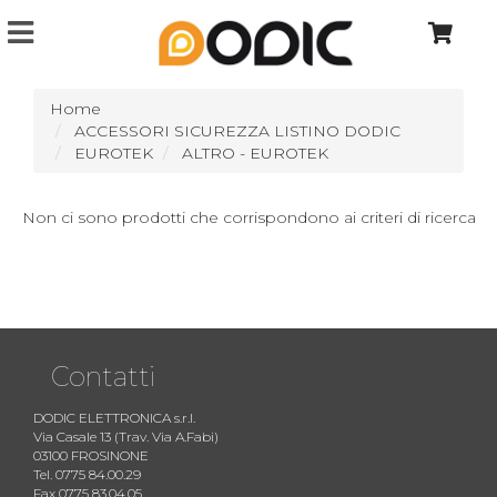
Home
ACCESSORI SICUREZZA LISTINO DODIC
EUROTEK
ALTRO - EUROTEK
Non ci sono prodotti che corrispondono ai criteri di ricerca
Contatti
DODIC ELETTRONICA s.r.l.
Via Casale 13 (Trav. Via A.Fabi)
03100 FROSINONE
Tel. 0775 84.00.29
Fax 0775 83.04.05