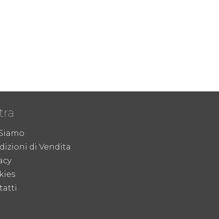
tra
 Siamo
izioni di Vendita
acy
kies
atti