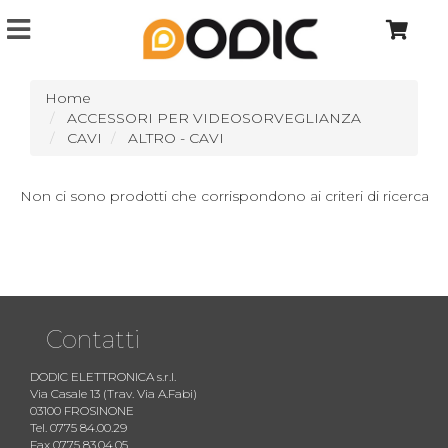
Home
ACCESSORI PER VIDEOSORVEGLIANZA
CAVI
ALTRO - CAVI
Non ci sono prodotti che corrispondono ai criteri di ricerca
Contatti
DODIC ELETTRONICA s.r.l.
Via Casale 13 (Trav. Via A.Fabi)
03100 FROSINONE
Tel. 0775 84.00.29
Fax 0775 83.04.05