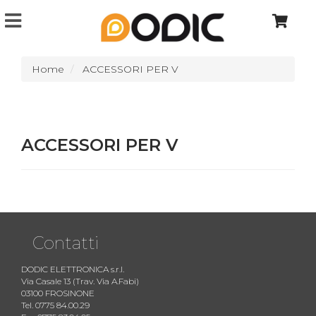
Home
ACCESSORI PER V
ACCESSORI PER V
Contatti
DODIC ELETTRONICA s.r.l.
Via Casale 13 (Trav. Via A.Fabi)
03100 FROSINONE
Tel. 0775 84.00.29