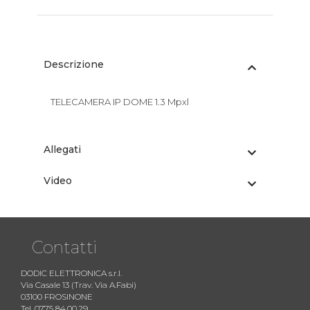
Descrizione
TELECAMERA IP DOME 1.3 Mpxl
Allegati
Video
Contatti
DODIC ELETTRONICA s.r.l.
Via Casale 13 (Trav. Via A.Fabi)
03100 FROSINONE
Tel. 0775 84.00.29