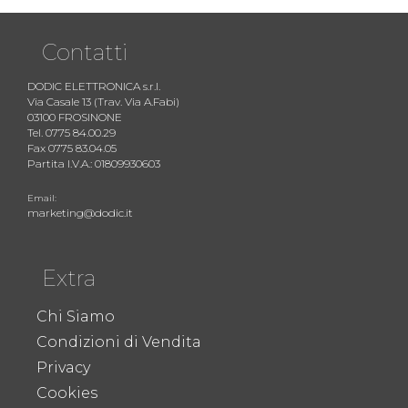
Contatti
DODIC ELETTRONICA s.r.l.
Via Casale 13 (Trav. Via A.Fabi)
03100 FROSINONE
Tel. 0775 84.00.29
Fax 0775 83.04.05
Partita I.V.A.: 01809930603
Email:
marketing@dodic.it
Extra
Chi Siamo
Condizioni di Vendita
Privacy
Cookies