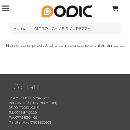
Home
ALTRO - CAME SICUREZZA
Non ci sono prodotti che corrispondono ai criteri di ricerca
Contatti
DODIC ELETTRONICA s.r.l.
Via Casale 13 (Trav. Via A.Fabi)
03100 FROSINONE
Tel. 0775 84.00.29
Fax 0775 83.04.05
Partita I.V.A.: 01809930603