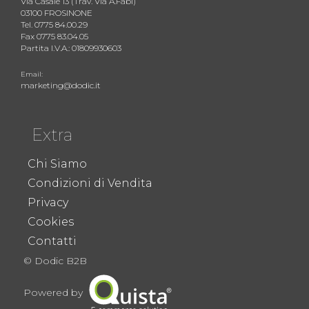
Via Casale 13 (Trav. Via A.Fabi)
03100 FROSINONE
Tel. 0775 84.00.29
Fax 0775 83.04.05
Partita I.V.A.: 01809930603
Email:
marketing@dodic.it
Extra
Chi Siamo
Condizioni di Vendita
Privacy
Cookies
Contatti
© Dodic B2B
Powered by