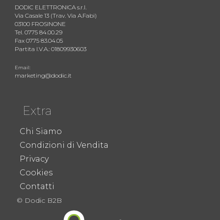
DODIC ELETTRONICA s.r.l.
Via Casale 13 (Trav. Via A.Fabi)
03100 FROSINONE
Tel. 0775 84.00.29
Fax 0775 83.04.05
Partita I.V.A.: 01809930603
Email:
marketing@dodic.it
Extra
Chi Siamo
Condizioni di Vendita
Privacy
Cookies
Contatti
© Dodic B2B