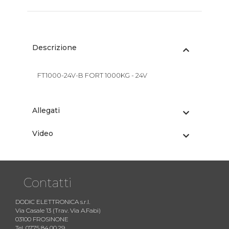
Descrizione
FT1000-24V-B FORT 1000KG - 24V
Allegati
Video
Contatti
DODIC ELETTRONICA s.r.l.
Via Casale 13 (Trav. Via A.Fabi)
03100 FROSINONE
Tel. 0775 84.00.29