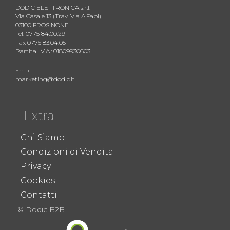
DODIC ELETTRONICA s.r.l.
Via Casale 13 (Trav. Via A.Fabi)
03100 FROSINONE
Tel. 0775 84.00.29
Fax 0775 83.04.05
Partita I.V.A.: 01809930603
Email:
marketing@dodic.it
Extra
Chi Siamo
Condizioni di Vendita
Privacy
Cookies
Contatti
© Dodic B2B