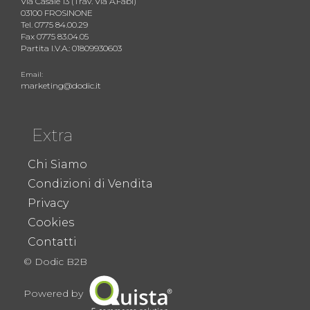
Via Casale 13 (Trav. Via A.Fabi)
03100 FROSINONE
Tel. 0775 84.00.29
Fax 0775 83.04.05
Partita I.V.A.: 01809930603
Email:
marketing@dodic.it
Extra
Chi Siamo
Condizioni di Vendita
Privacy
Cookies
Contatti
© Dodic B2B
Powered by