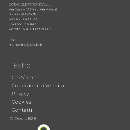
DODIC ELETTRONICA s.r.l.
Via Casale 13 (Trav. Via A.Fabi)
03100 FROSINONE
Tel. 0775 84.00.29
Fax 0775 83.04.05
Partita I.V.A.: 01809930603
Email:
marketing@dodic.it
Extra
Chi Siamo
Condizioni di Vendita
Privacy
Cookies
Contatti
© Dodic B2B