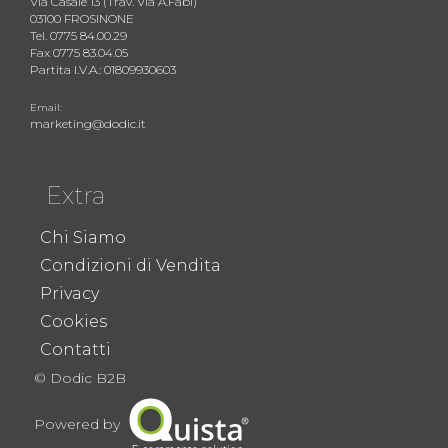
Via Casale 13 (Trav. Via A.Fabi)
03100 FROSINONE
Tel. 0775 84.00.29
Fax 0775 83.04.05
Partita I.V.A.: 01809930603
Email:
marketing@dodic.it
Extra
Chi Siamo
Condizioni di Vendita
Privacy
Cookies
Contatti
© Dodic B2B
Powered by