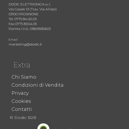
DODIC ELETTRONICA s.r.l.
Via Casale 13 (Trav. Via A.Fabi)
03100 FROSINONE
Tel. 0775 84.00.29
Fax 0775 83.04.05
Partita I.V.A.: 01809930603
Email:
marketing@dodic.it
Extra
Chi Siamo
Condizioni di Vendita
Privacy
Cookies
Contatti
© Dodic B2B