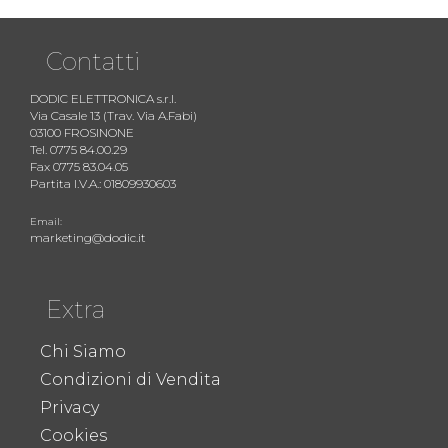
Contatti
DODIC ELETTRONICA s.r.l.
Via Casale 13 (Trav. Via A.Fabi)
03100 FROSINONE
Tel. 0775 84.00.29
Fax 0775 83.04.05
Partita I.V.A.: 01809930603
Email:
marketing@dodic.it
Extra
Chi Siamo
Condizioni di Vendita
Privacy
Cookies