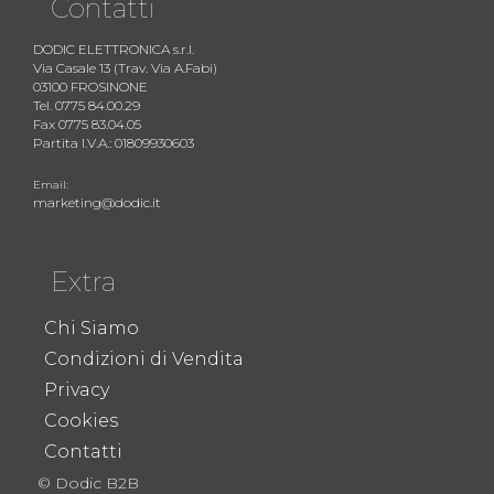
Contatti
DODIC ELETTRONICA s.r.l.
Via Casale 13 (Trav. Via A.Fabi)
03100 FROSINONE
Tel. 0775 84.00.29
Fax 0775 83.04.05
Partita I.V.A.: 01809930603
Email:
marketing@dodic.it
Extra
Chi Siamo
Condizioni di Vendita
Privacy
Cookies
Contatti
© Dodic B2B