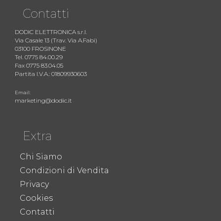
Contatti
DODIC ELETTRONICA s.r.l.
Via Casale 13 (Trav. Via A.Fabi)
03100 FROSINONE
Tel. 0775 84.00.29
Fax 0775 83.04.05
Partita I.V.A.: 01809930603
Email:
marketing@dodic.it
Extra
Chi Siamo
Condizioni di Vendita
Privacy
Cookies
Contatti