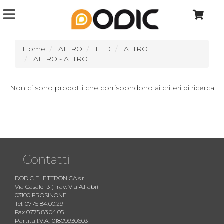
Home
ALTRO
LED
ALTRO
ALTRO - ALTRO
Non ci sono prodotti che corrispondono ai criteri di ricerca
Contatti
DODIC ELETTRONICA s.r.l.
Via Casale 13 (Trav. Via A.Fabi)
03100 FROSINONE
Tel. 0775 84.00.29
Fax 0775 83.04.05
Partita I.V.A.: 01809930603